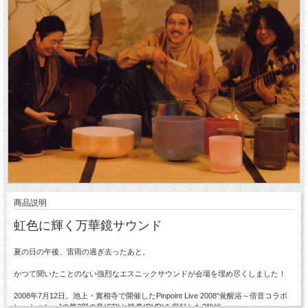
商品説明
虹色に輝く万華鏡サウンド
夏の日の午後、雷雨の過ぎ去ったあと。
かつて聞いたことのない強烈なエスニックサウンドが会場を埋め尽くしました！
2008年7月12日。池上・實相寺で開催したPinpoint Live 2008“覚醒浴～倍音コラボ
レーション～”の第2部の音(CD)と映像(DVD)を収録した2枚組。