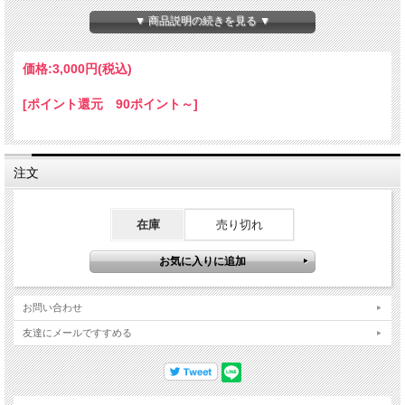
▼ 商品説明の続きを見る ▼
牧野持侑を中心に集まったメンバーはいずれも倍音楽器の強者たち。
終演後、倍音オーケストラという新しいユニットが誕生しました。
ノンストップ50分に及ぶ圧倒的な音宇宙は、今までに聞いたことのないエスニッ
価格:
3,000円
(税込)
ク・ミュージックです。
[ポイント還元 90ポイント～]
注文
在庫
売り切れ
お問い合わせ
友達にメールですすめる