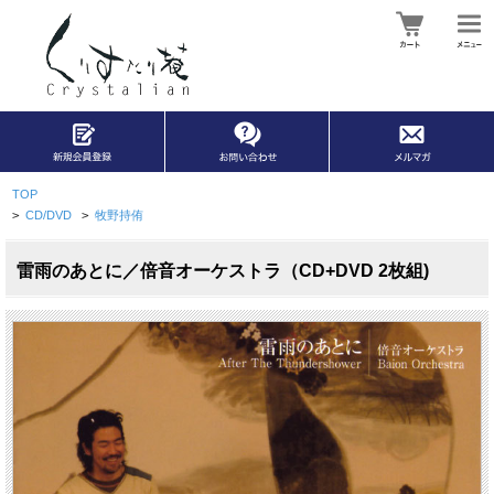
TOP
>
CD/DVD
>
牧野持侑
雷雨のあとに／倍音オーケストラ（CD+DVD 2枚組)