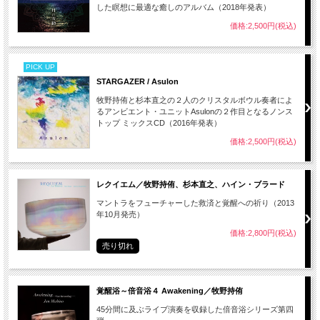
した瞑想に最適な癒しのアルバム（2018年発表）
価格:2,500円(税込)
PICK UP
STARGAZER / Asulon
牧野持侑と杉本直之の２人のクリスタルボウル奏者によ
るアンビエント・ユニットAsulonの２作目となるノンス
トップ ミックスCD（2016年発表）
価格:2,500円(税込)
レクイエム／牧野持侑、杉本直之、ハイン・ブラード
マントラをフューチャーした救済と覚醒への祈り（2013
年10月発売）
価格:2,800円(税込)
売り切れ
覚醒浴～倍音浴４ Awakening／牧野持侑
45分間に及ぶライブ演奏を収録した倍音浴シリーズ第四