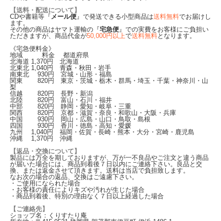
【送料・配送について】
CDや書籍等『
メール便
』で発送できる小型商品は
送料無料
でお届けし
ます。
その他の商品はヤマト運輸の『
宅急便
』での実費をお客様にご負担い
ただきますが、商品代金が
50,000円以上
で
送料無料
となります。
《宅急便料金》
地域 料金 都道府県
北海道
1,370
円 北海道
北東北
1,040
円 青森・秋田・岩手
南東北
930
円 宮城・山形・福島
関東
820
円 東京・茨城・栃木・群馬・埼玉・千葉・神奈川・山
梨
信越
820
円 長野・新潟
北陸
820
円 富山・石川・福井
中部
820
円 静岡・愛知・岐阜・三重
関西
820
円 京都・滋賀・奈良・和歌山・大阪・兵庫
中国
930
円 岡山・広島・山口・鳥取・島根
四国
930
円 香川・徳島・高知・愛媛
九州
1,040
円 福岡・佐賀・長崎・熊本・大分・宮崎・鹿児島
沖縄
1,370
円 沖縄
【返品・交換について】
製品には万全を期しておりますが、万が一不良品やご注文と違う商品
が届いた場合には、商品到着後７日以内にご連絡下さい。良品と交
換、または返金させて頂きます。送料は当店で負担致します。
なお次の場合の返品、交換はご遠慮下さい。
・ご使用になられた場合
・お客様の責任によりキズや汚れが生じた場合
・商品到着後、特別の理由なく７日以上経過した場合
【ご連絡先】
ショップ名：くりすたり庵