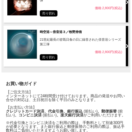
弾
価格:2,800円(税込)
売り切れ
時空浴～倍音浴３／牧野持侑
21世紀最長の皆既日食の日に録音された倍音浴シリーズ
第三弾
価格:2,800円(税込)
売り切れ
お買い物ガイド
【ご注文方法】
インターネットにて24時間受け付けております。商品の発送やお問い
合せの対応は、土日祝日を除く平日のみとなります。
【お支払い方法】
クレジットカード決済、代金引換、銀行振込
(前払い)
、郵便振替
(前
払い)
、コンビニ決済
(前払い)
、楽天銀行決済
がご利用いただけます。
※代金引換とコンビニ決済をご利用の際は、手数料として別途300円
が必要となります。また銀行振込と郵便振替のご利用の際は、振込手
数料はご負担いただきますようお願い致します。