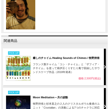
関連商品
PICK UP
癒しのチャイム Healing Sounds of Chimes / 牧野持侑
フランス製チャイム「コシ・チャイム」と「ザフィア・
チヤイム」を使って南伊豆くりすたり庵で収録したサウ
ンドスケープ作品（2018年発表）
価格:2,500円(税込)
PICK UP
Moon Meditation～月の波動
牧野持侑と杉本直之の２人のクリスタルボウル奏者のユ
ニット「Crystalian」の演奏による7つのチャクラに対応