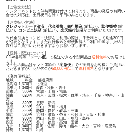
【ご注文方法】
インターネットにて24時間受け付けております。商品の発送やお問い
合せの対応は、土日祝日を除く平日のみとなります。
【お支払い方法】
クレジットカード決済、代金引換、銀行振込
(前払い)
、郵便振替
(前
払い)
、コンビニ決済
(前払い)
、楽天銀行決済
がご利用いただけます。
※代金引換とコンビニ決済をご利用の際は、手数料として別途300円
が必要となります。また銀行振込と郵便振替のご利用の際は、振込手
数料はご負担いただきますようお願い致します。
【送料・配送について】
CDや書籍等『
メール便
』で発送できる小型商品は
送料無料
でお届けし
ます。
その他の商品はヤマト運輸の『
宅急便
』での実費をお客様にご負担い
ただきますが、商品代金が
50,000円以上
で
送料無料
となります。
《宅急便料金》
地域 料金 都道府県
北海道
1,370
円 北海道
北東北
1,040
円 青森・秋田・岩手
南東北
930
円 宮城・山形・福島
関東
820
円 東京・茨城・栃木・群馬・埼玉・千葉・神奈川・山
梨
信越
820
円 長野・新潟
北陸
820
円 富山・石川・福井
中部
820
円 静岡・愛知・岐阜・三重
関西
820
円 京都・滋賀・奈良・和歌山・大阪・兵庫
中国
930
円 岡山・広島・山口・鳥取・島根
四国
930
円 香川・徳島・高知・愛媛
九州
1,040
円 福岡・佐賀・長崎・熊本・大分・宮崎・鹿児島
沖縄
1,370
円 沖縄