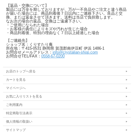
【返品・交換について】
製品には万全を期しておりますが、万が一不良品やご注文と違う商品
が届いた場合には、商品到着後７日以内にご連絡下さい。良品と交
換、または返金させて頂きます。送料は当店で負担致します。
なお次の場合の返品、交換はご遠慮下さい。
・ご使用になられた場合
・お客様の責任によりキズや汚れが生じた場合
・商品到着後、特別の理由なく７日以上経過した場合
【ご連絡先】
ショップ名：くりすたり庵
所在地：〒415-0531 静岡県 賀茂郡南伊豆町 伊浜 1486-1
お問合せメールアドレス：
info@crystalian-shop.com
お問合せTEL/FAX：
0558-67-0200
お店のトップへ戻る
カートを見る
マイページへ
お気に入りリストを見る
ご利用案内
特定商取引法表示
個人情報の取扱い
サイトマップ