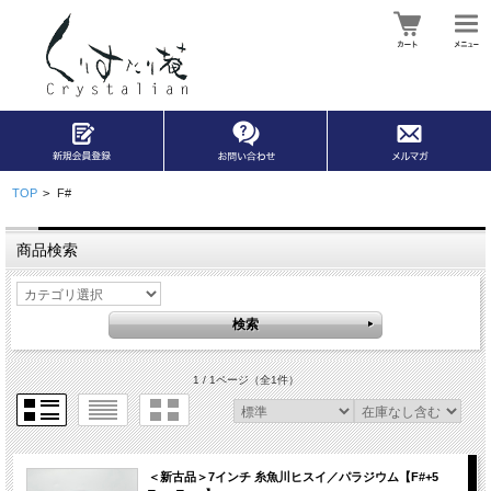
TOP
>
F#
商品検索
1 / 1ページ
（全1件）
＜新古品＞7インチ 糸魚川ヒスイ／パラジウム【F#+5