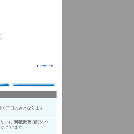
page top
。
除く平日のみとなります。
前払い)
、郵便振替
(前払い)
、
いただけます。