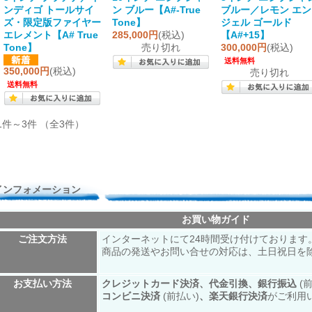
ンディゴ トールサイ
ン ブルー【A#-True
ブルー／レモン エン
ズ・限定版ファイヤー
Tone】
ジェル ゴールド
エレメント【A# True
285,000円
(税込)
【A#+15】
Tone】
売り切れ
300,000円
(税込)
送料無料
350,000円
(税込)
売り切れ
送料無料
1件～3件 （全3件）
インフォメーション
お買い物ガイド
ご注文方法
インターネットにて24時間受け付けております
商品の発送やお問い合せの対応は、土日祝日を
お支払い方法
クレジットカード決済、代金引換、銀行振込
(
コンビニ決済
(前払い)
、楽天銀行決済
がご利用