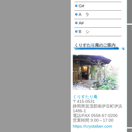
G#
A ラ
A#
B シ
くりすたり庵のご案内
くりすたり庵
〒415-0531
静岡県賀茂郡南伊豆町伊浜
1486-1
電話/FAX 0558-67-0200
営業時間 9:00～17:00
https://crystalian.com