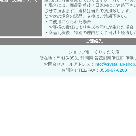
た場合には、商品到着後７日以内にご連絡下さ
させて頂きます。送料は当店で負担致します。
なお次の場合の返品、交換はご遠慮下さい。
・ご使用になられた場合
・お客様の責任によりキズや汚れが生じた場合
・商品到着後、特別の理由なく７日以上経過し
ご連絡先
ショップ名：くりすたり庵
所在地：〒415-0531 静岡県 賀茂郡南伊豆町 伊浜 1
お問合せメールアドレス：
info@crystalian-sho
お問合せTEL/FAX：
0558-67-0200