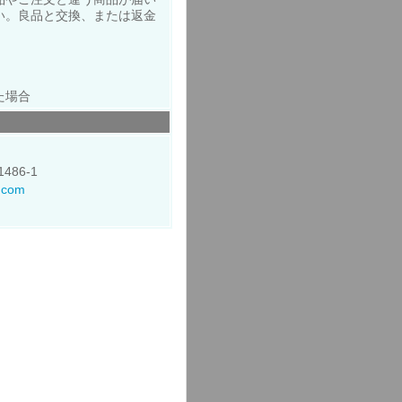
い。良品と交換、または返金
た場合
486-1
p.com