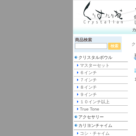
商品検索
ク
クリスタルボウル
マスターセット
６インチ
７インチ
８インチ
９インチ
１０インチ以上
True Tone
アクセサリー
カリヨンチャイム
コシ・チャイム