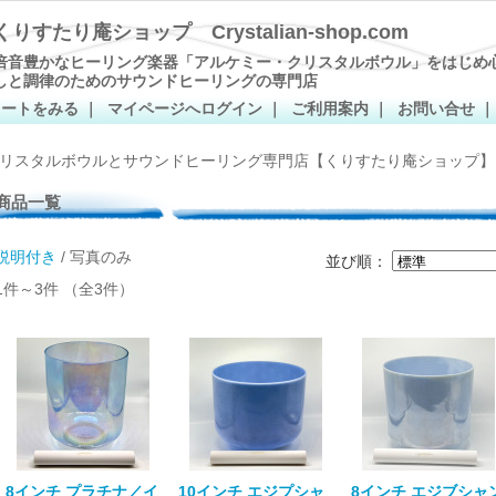
くりすたり庵ショップ Crystalian-shop.com
倍音豊かなヒーリング楽器「アルケミー・クリスタルボウル」をはじめ
しと調律のためのサウンドヒーリングの専門店
カートをみる
｜
マイページへログイン
｜
ご利用案内
｜
お問い合せ
リスタルボウルとサウンドヒーリング専門店【くりすたり庵ショップ】
商品一覧
説明付き
/ 写真のみ
並び順：
1件～3件 （全3件）
8インチ プラチナ／イ
10インチ エジプシャ
8インチ エジブシャ