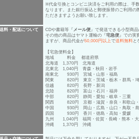
※代金引換とコンビニ決済をご利用の際は、手数
なります。また銀行振込と郵便振替のご利用の
ただきますようお願い致します。
送料・配送について
CDや書籍等『
メール便
』で発送できる小型商品
その他の商品はヤマト運輸の『
宅急便
』での実
ますが、商品代金が
50,000円以上
で
送料無料
と
【宅急便料金】
地域 料金 都道府県
北海道 1,370円 北海道
北東北 1,040円 青森・秋田・岩手
南東北 930円 宮城・山形・福島
関東 820円 東京・茨城・栃木・群馬・埼
信越 820円 長野・新潟
北陸 820円 富山・石川・福井
中部 820円 静岡・愛知・岐阜・三重
関西 820円 京都・滋賀・奈良・和歌山
中国 930円 岡山・広島・山口・鳥取・
四国 930円 香川・徳島・高知・愛媛
九州 1,040円 福岡・佐賀・長崎・熊本・
沖縄 1,370円 沖縄
返品・交換について
製品には万全を期しておりますが、万が一不良