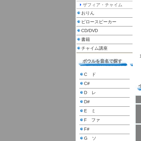
ザフィア・チャイム
おりん
ピロースピーカー
CD/DVD
書籍
チャイム講座
ボウルを音名で探す
C ド
C#
D レ
D#
E ミ
F ファ
F#
G ソ