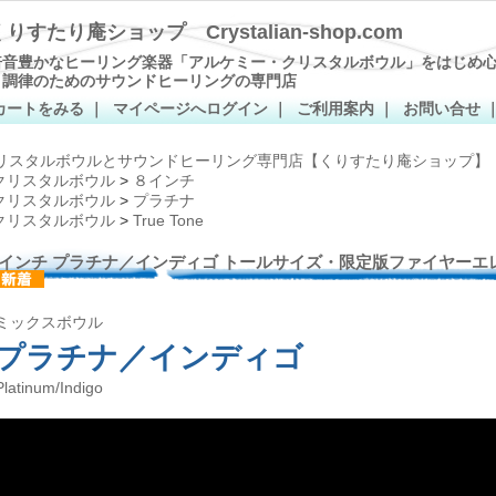
くりすたり庵ショップ Crystalian-shop.com
倍音豊かなヒーリング楽器「アルケミー・クリスタルボウル」をはじめ
と調律のためのサウンドヒーリングの専門店
カートをみる
｜
マイページへログイン
｜
ご利用案内
｜
お問い合せ
リスタルボウルとサウンドヒーリング専門店【くりすたり庵ショップ】
クリスタルボウル
>
８インチ
クリスタルボウル
>
プラチナ
クリスタルボウル
>
True Tone
8インチ プラチナ／インディゴ トールサイズ・限定版ファイヤーエレメント
ミックスボウル
プラチナ／インディゴ
Platinum/Indigo