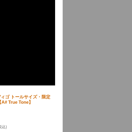
ディゴ トールサイズ・限定
True Tone】
税込)