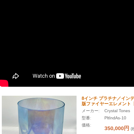
8インチ プラチナ／イン
版ファイヤーエレメント【A# 
メーカー:
Crystal Tones
型番:
PltIndAs-10
価格:
350,000円
(