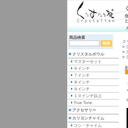
商品検索
ク
>
>
クリスタルボウル
>
マスターセット
６インチ
７インチ
８インチ
９インチ
１０インチ以上
True Tone
アクセサリー
カリヨンチャイム
コシ・チャイム