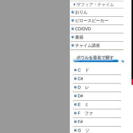
ザフィア・チャイム
おりん
ピロースピーカー
CD/DVD
書籍
チャイム講座
ボウルを音名で探す
C ド
C#
D レ
D#
E ミ
F ファ
F#
G ソ