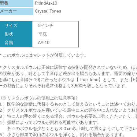
型番
PltIndAs-10
メーカー
Crystal Tones
サイズ
8インチ
形状
平底
音階
A#-10
＊このボウルにはマレットが付属しています。
＊クリスタルボウルは正確に調律する技術が開発されていないため、ほ
の誤差があり、時として半音ほど差が出る場合もあります。需要の偏りがあ
を基にした音階(+-10)に合ったボウルは【True Tone】として、また
ーの都合によりそれぞれ通常価格より3,500円増しとなっています。
《クリスタルボウルの使用上の注意事項》
１）医学的な診断に代替するものとして使えるということは述べており
２）クリスタルボウルを弾いている最中に人の頭を中に入れないようお
３）特に人の手の近くにある場合、ボウルを必要以上強くたたいたり、
４）振動によってボウルが割れる可能性があります。
各々のボウルを少なくとも３０cm以上離して置くようにして下さい
５）小さな部屋で沢山のボウルを弾くと、割れる場合があります。