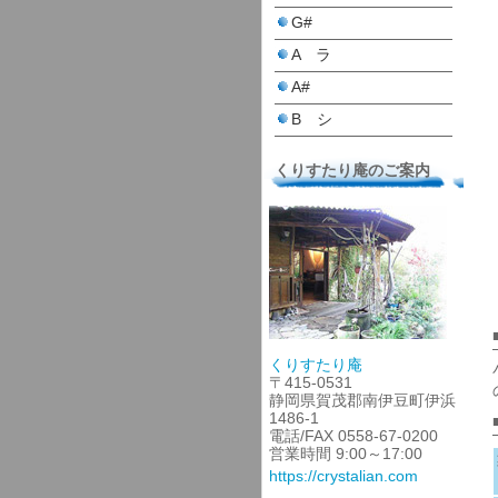
G#
A ラ
A#
B シ
くりすたり庵のご案内
くりすたり庵
〒415-0531
静岡県賀茂郡南伊豆町伊浜
1486-1
電話/FAX 0558-67-0200
営業時間 9:00～17:00
https://crystalian.com