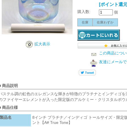
[ポイント還元 
購入数:
個
在庫
在庫わずか
拡大表示
この商品につい
友達にメールで
■ 商品説明
パステル調の虹色のエレガンスな輝きが特徴のプラチナとインディゴを
のファイヤーエレメントが入った限定版のアルケミー・クリスタルボウ
■ 商品仕様
製品名
8インチ プラチナ／インディゴ トールサイズ・限定
ント【A# True Tone】