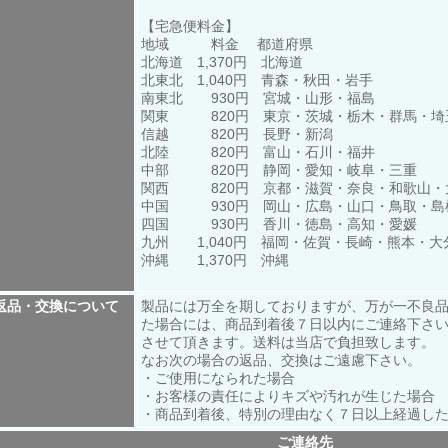
【宅急便料金】
地域 料金 都道府県
北海道 1,370円 北海道
北東北 1,040円 青森・秋田・岩手
南東北 930円 宮城・山形・福島
関東 820円 東京・茨城・栃木・群馬・埼
信越 820円 長野・新潟
北陸 820円 富山・石川・福井
中部 820円 静岡・愛知・岐阜・三重
関西 820円 京都・滋賀・奈良・和歌山・
中国 930円 岡山・広島・山口・鳥取・島
四国 930円 香川・徳島・高知・愛媛
九州 1,040円 福岡・佐賀・長崎・熊本・
沖縄 1,370円 沖縄
返品・交換について
製品には万全を期しておりますが、万が一不良
た場合には、商品到着後７日以内にご連絡下さ
させて頂きます。送料は当店で負担致します。
なお次の場合の返品、交換はご遠慮下さい。
・ご使用になられた場合
・お客様の責任によりキズや汚れが生じた場合
・商品到着後、特別の理由なく７日以上経過し
ご連絡先