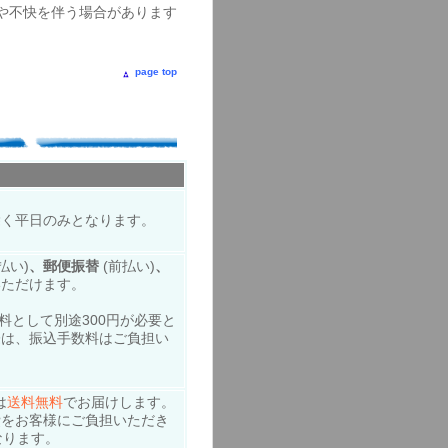
や不快を伴う場合があります
page top
。
除く平日のみとなります。
払い)
、郵便振替
(前払い)
、
いただけます。
料として別途300円が必要と
際は、振込手数料はご負担い
は
送料無料
でお届けします。
費をお客様にご負担いただき
なります。