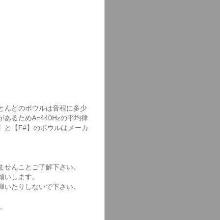
とんどのボウルは音程に多少
るためA=440Hzの平均律
【F】と【F#】のボウルはメーカ
ませんことご了解下さい。
願いします。
弾いたりしないで下さい。
。