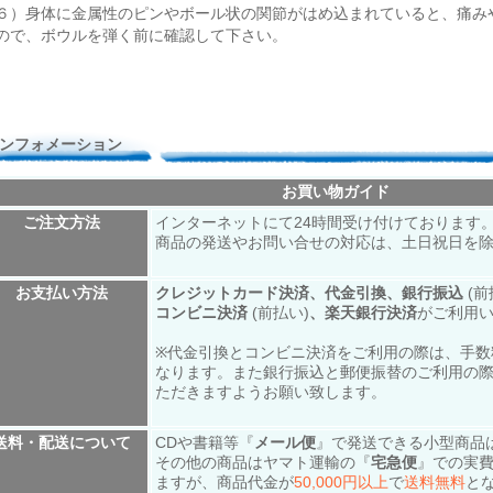
６）身体に金属性のピンやボール状の関節がはめ込まれていると、痛み
ので、ボウルを弾く前に確認して下さい。
ンフォメーション
お買い物ガイド
ご注文方法
インターネットにて24時間受け付けております
商品の発送やお問い合せの対応は、土日祝日を
お支払い方法
クレジットカード決済、代金引換、銀行振込
(前
コンビニ決済
(前払い)
、楽天銀行決済
がご利用
※代金引換とコンビニ決済をご利用の際は、手数
なります。また銀行振込と郵便振替のご利用の
ただきますようお願い致します。
送料・配送について
CDや書籍等『
メール便
』で発送できる小型商品
その他の商品はヤマト運輸の『
宅急便
』での実
ますが、商品代金が
50,000円以上
で
送料無料
と