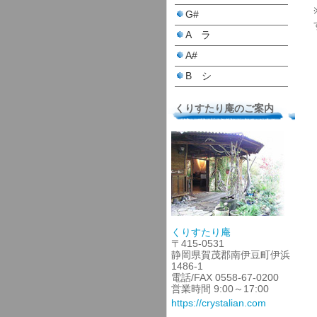
G#
A ラ
A#
B シ
くりすたり庵のご案内
くりすたり庵
〒415-0531
静岡県賀茂郡南伊豆町伊浜
1486-1
電話/FAX 0558-67-0200
営業時間 9:00～17:00
https://crystalian.com