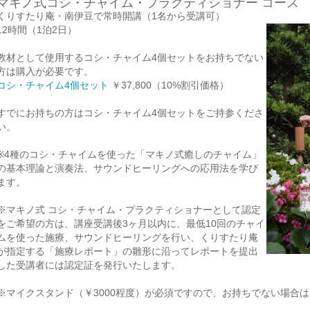
マキノ式コシ・チャイム・プラクティショナー コース
くりすたり庵・南伊豆で常時開講（1名から受講可）
12時間（1泊2日）
教材として使用するコシ・チャイム4個セットをお持ちでない
方は購入が必要です。
コシ・チャイム4個セット
￥37,800（10%割引価格）
すでにお持ちの方はコシ・チャイム4個セットをご持参くださ
い。
※4種のコシ・チャイムを使った「マキノ式癒しのチャイム」
の基本理論と演奏法、サウンドヒーリングへの応用法を学び
ます。
※マキノ式 コシ・チャイム・プラクティショナーとして認定
をご希望の方は、講座受講後3ヶ月以内に、最低10回のチャイ
ムを使った施療、サウンドヒーリングを行い、くりすたり庵
が指定する「施療レポート」の雛形に沿ってレポートを提出
した受講者には認定証を発行いたします。
※マイクスタンド（￥3000程度）が必須ですので、お持ちでない場合