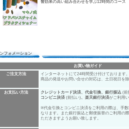
響効果の高い組み合わせを学ぶ12時間のコース
ンフォメーション
お買い物ガイド
ご注文方法
インターネットにて24時間受け付けております
商品の発送やお問い合せの対応は、土日祝日を
お支払い方法
クレジットカード決済、代金引換、銀行振込
(前
コンビニ決済
(前払い)
、楽天銀行決済
がご利用
※代金引換とコンビニ決済をご利用の際は、手数
なります。また銀行振込と郵便振替のご利用の
ただきますようお願い致します。