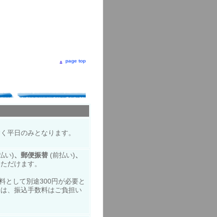
page top
。
除く平日のみとなります。
払い)
、郵便振替
(前払い)
、
いただけます。
料として別途300円が必要と
際は、振込手数料はご負担い