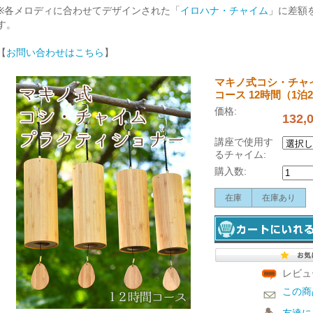
※各メロディに合わせてデザインされた「
イロハナ・チャイム
」に差額
す。
【
お問い合わせはこちら
】
マキノ式コシ・チャ
コース 12時間（1泊
価格:
132,
講座で使用す
るチャイム:
購入数:
在庫
在庫あり
レビュ
この商