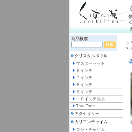
商品検索
ク
>
クリスタルボウル
マスターセット
６インチ
７インチ
８インチ
９インチ
１０インチ以上
True Tone
アクセサリー
カリヨンチャイム
コシ・チャイム