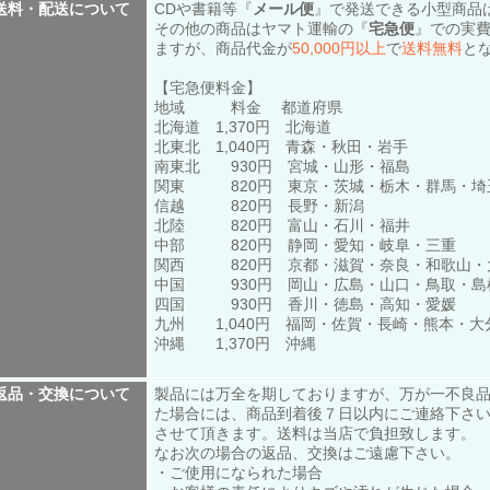
送料・配送について
CDや書籍等『
メール便
』で発送できる小型商品
その他の商品はヤマト運輸の『
宅急便
』での実
ますが、商品代金が
50,000円以上
で
送料無料
と
【宅急便料金】
地域 料金 都道府県
北海道 1,370円 北海道
北東北 1,040円 青森・秋田・岩手
南東北 930円 宮城・山形・福島
関東 820円 東京・茨城・栃木・群馬・埼
信越 820円 長野・新潟
北陸 820円 富山・石川・福井
中部 820円 静岡・愛知・岐阜・三重
関西 820円 京都・滋賀・奈良・和歌山・
中国 930円 岡山・広島・山口・鳥取・島
四国 930円 香川・徳島・高知・愛媛
九州 1,040円 福岡・佐賀・長崎・熊本・
沖縄 1,370円 沖縄
返品・交換について
製品には万全を期しておりますが、万が一不良
た場合には、商品到着後７日以内にご連絡下さ
させて頂きます。送料は当店で負担致します。
なお次の場合の返品、交換はご遠慮下さい。
・ご使用になられた場合