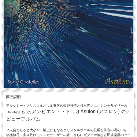
商品説明
アルケミー・クリスタルボウル奏者の牧野持侑と杉本直之に、シンセサイザーの
アンビエント・トリオAsulon (アスロン) のデ
Takkiiが加わった
ビューアルバム
２人合わせると大小５０以上にもなるクリスタルボウルの荘厳な倍音の渦の中を、
縦横無尽に走り抜けるシンセサイザーの音、さらにギターや笛など民族楽器のアコ