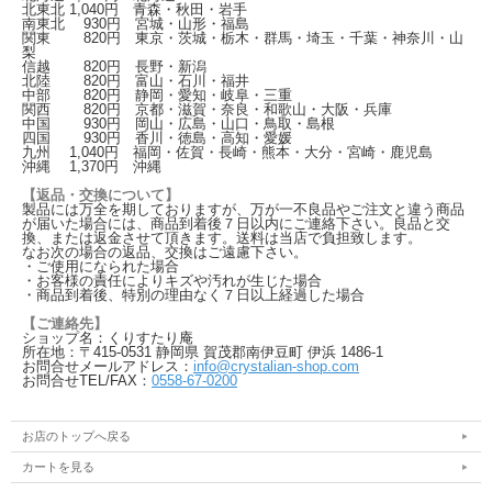
北東北
1,040
円 青森・秋田・岩手
南東北
930
円 宮城・山形・福島
関東
820
円 東京・茨城・栃木・群馬・埼玉・千葉・神奈川・山
梨
信越
820
円 長野・新潟
北陸
820
円 富山・石川・福井
中部
820
円 静岡・愛知・岐阜・三重
関西
820
円 京都・滋賀・奈良・和歌山・大阪・兵庫
中国
930
円 岡山・広島・山口・鳥取・島根
四国
930
円 香川・徳島・高知・愛媛
九州
1,040
円 福岡・佐賀・長崎・熊本・大分・宮崎・鹿児島
沖縄
1,370
円 沖縄
【返品・交換について】
製品には万全を期しておりますが、万が一不良品やご注文と違う商品
が届いた場合には、商品到着後７日以内にご連絡下さい。良品と交
換、または返金させて頂きます。送料は当店で負担致します。
なお次の場合の返品、交換はご遠慮下さい。
・ご使用になられた場合
・お客様の責任によりキズや汚れが生じた場合
・商品到着後、特別の理由なく７日以上経過した場合
【ご連絡先】
ショップ名：くりすたり庵
所在地：〒415-0531 静岡県 賀茂郡南伊豆町 伊浜 1486-1
お問合せメールアドレス：
info@crystalian-shop.com
お問合せTEL/FAX：
0558-67-0200
お店のトップへ戻る
カートを見る