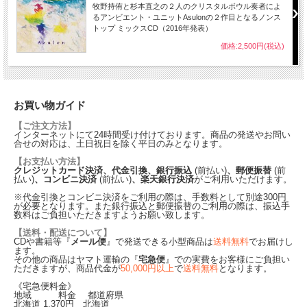
牧野持侑と杉本直之の２人のクリスタルボウル奏者によ
るアンビエント・ユニットAsulonの２作目となるノンス
トップ ミックスCD（2016年発表）
価格:2,500円(税込)
お買い物ガイド
【ご注文方法】
インターネットにて24時間受け付けております。商品の発送やお問い
合せの対応は、土日祝日を除く平日のみとなります。
【お支払い方法】
クレジットカード決済、代金引換、銀行振込
(前払い)
、郵便振替
(前
払い)
、コンビニ決済
(前払い)
、楽天銀行決済
がご利用いただけます。
※代金引換とコンビニ決済をご利用の際は、手数料として別途300円
が必要となります。また銀行振込と郵便振替のご利用の際は、振込手
数料はご負担いただきますようお願い致します。
【送料・配送について】
CDや書籍等『
メール便
』で発送できる小型商品は
送料無料
でお届けし
ます。
その他の商品はヤマト運輸の『
宅急便
』での実費をお客様にご負担い
ただきますが、商品代金が
50,000円以上
で
送料無料
となります。
《宅急便料金》
地域 料金 都道府県
北海道
1,370
円 北海道