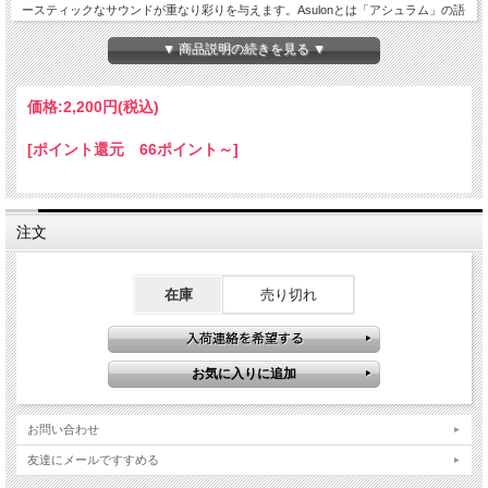
ースティックなサウンドが重なり彩りを与えます。Asulonとは「アシュラム」の語
源ともなるギリシャ語で「侵すことのできない神聖な場所」「俗世の影響力が一切
及ばない聖域」を意味する言葉で、聴くものを異次元の空間へと次元上昇するよう
▼ 商品説明の続きを見る ▼
な壮大なハーモニック・サウンド・ジャーニーへといざないます。
価格:
2,200円
(税込)
[ポイント還元 66ポイント～]
注文
在庫
売り切れ
お問い合わせ
友達にメールですすめる