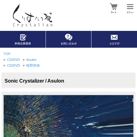
TOP
>
CD/DVD
>
Asulon
>
CD/DVD
>
牧野持侑
Sonic Crystalizer / Asulon