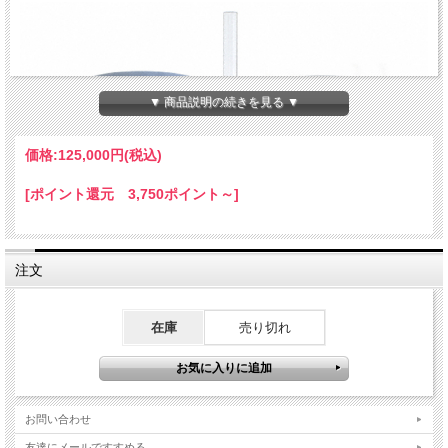
▼ 商品説明の続きを見る ▼
価格:
125,000円
(税込)
[ポイント還元 3,750ポイント～]
注文
明晰な思考力
在庫
売り切れ
カヤナイトは感受性や霊性に働きかけて、信念や独立心、探究心を高めてくれま
す。
さらにあいまいな物事をクリアにする手助けをします。
このカヤナイトを混合したボウルは、いわば高周波を備えた強力な伝達器のような
もの。
お問い合わせ
不調和な側面に光と情報のエネルギーの架け橋を創造し、
友達にメールですすめる