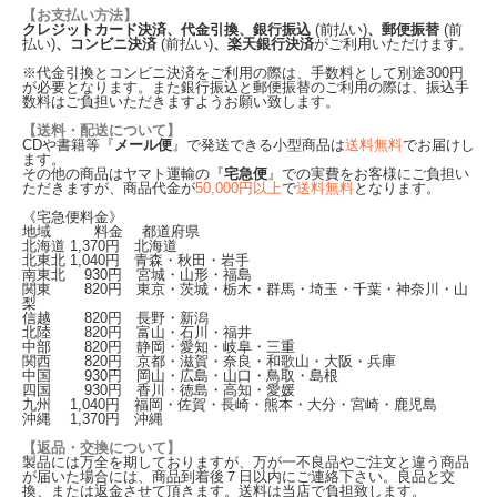
【お支払い方法】
クレジットカード決済、代金引換、銀行振込
(前払い)
、郵便振替
(前
払い)
、コンビニ決済
(前払い)
、楽天銀行決済
がご利用いただけます。
※代金引換とコンビニ決済をご利用の際は、手数料として別途300円
が必要となります。また銀行振込と郵便振替のご利用の際は、振込手
数料はご負担いただきますようお願い致します。
【送料・配送について】
CDや書籍等『
メール便
』で発送できる小型商品は
送料無料
でお届けし
ます。
その他の商品はヤマト運輸の『
宅急便
』での実費をお客様にご負担い
ただきますが、商品代金が
50,000円以上
で
送料無料
となります。
《宅急便料金》
地域 料金 都道府県
北海道
1,370
円 北海道
北東北
1,040
円 青森・秋田・岩手
南東北
930
円 宮城・山形・福島
関東
820
円 東京・茨城・栃木・群馬・埼玉・千葉・神奈川・山
梨
信越
820
円 長野・新潟
北陸
820
円 富山・石川・福井
中部
820
円 静岡・愛知・岐阜・三重
関西
820
円 京都・滋賀・奈良・和歌山・大阪・兵庫
中国
930
円 岡山・広島・山口・鳥取・島根
四国
930
円 香川・徳島・高知・愛媛
九州
1,040
円 福岡・佐賀・長崎・熊本・大分・宮崎・鹿児島
沖縄
1,370
円 沖縄
【返品・交換について】
製品には万全を期しておりますが、万が一不良品やご注文と違う商品
が届いた場合には、商品到着後７日以内にご連絡下さい。良品と交
換、または返金させて頂きます。送料は当店で負担致します。