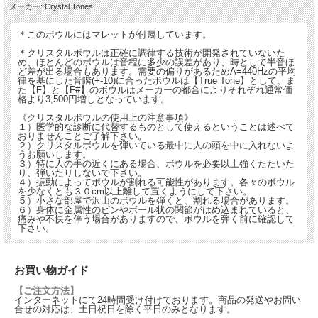
メーカー: Crystal Tones
＊このボウルにはマレットが付属しています。
＊クリスタルボウルは正確に調律する技術が開発されていないた
め、ほとんどのボウルは音程に多少の誤差があり、時として半音ほ
ど差が出る場合もあります。需要の偏りがあるためA=440Hzの平均
律を基にした音階(+-10)に合ったボウルは【True Tone】として、ま
た【F】と【F#】のボウルはメーカーの都合によりそれぞれ通常価
格より3,500円増しとなっています。
《クリスタルボウルの使用上の注意事項》
１）医学的な診断に代替するものとして使えるということは述べて
おりませんことご了解下さい。
２）クリスタルボウルを弾いている最中に人の頭を中に入れないよ
うお願いします。
３）特に人の手の近くにある場合、ボウルを必要以上強くたたいた
り、弾いたりしないで下さい。
４）振動によってボウルが割れる可能性があります。各々のボウル
を少なくとも３０cm以上離して置くようにして下さい。
５）小さな部屋で沢山のボウルを弾くと、割れる場合があります。
６）身体に金属性のピンやボール状の関節がはめ込まれていると、
痛みや不快を伴う場合がありますので、ボウルを弾く前に確認して
下さい。
お買い物ガイド
【ご注文方法】
インターネットにて24時間受け付けております。商品の発送やお問い
合せの対応は、土日祝日を除く平日のみとなります。