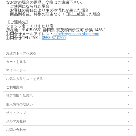
なお次の場合の返品、交換はご遠慮下さい。
・ご使用になられた場合
・お客様の責任によりキズや汚れが生じた場合
・商品到着後、特別の理由なく７日以上経過した場合
【ご連絡先】
ショップ名：くりすたり庵
所在地：〒415-0531 静岡県 賀茂郡南伊豆町 伊浜 1486-1
お問合せメールアドレス：
info@crystalian-shop.com
お問合せTEL/FAX：
0558-67-0200
お店のトップへ戻る
カートを見る
マイページへ
お気に入りリストを見る
ご利用案内
特定商取引法表示
個人情報の取扱い
サイトマップ
メルマガ登録
お問い合わせ