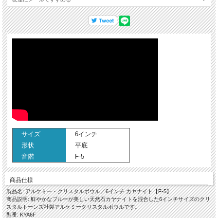
調和のとれた人間関係や豊かなコミュニケーションをもたらします。
サイズ
6インチ
形状
平底
音階
F-5
商品仕様
製品名: アルケミー・クリスタルボウル／6インチ カヤナイト【F-5】
商品説明: 鮮やかなブルーが美しい天然石カヤナイトを混合した6インチサイズのクリ
スタルトーンズ社製アルケミークリスタルボウルです。
型番: KYA6F