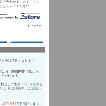
組み合わせることで、さら
試してみてください。
page top
。
除く平日のみとなります。
前払い)
、郵便振替
(前払い)
、
いただけます。
料として別途300円が必要と
際は、振込手数料はご負担い
は
送料無料
でお届けします。