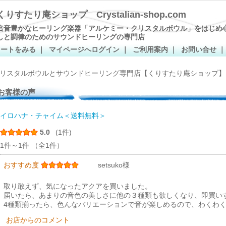
くりすたり庵ショップ Crystalian-shop.com
倍音豊かなヒーリング楽器「アルケミー・クリスタルボウル」をはじめ
しと調律のためのサウンドヒーリングの専門店
カートをみる
｜
マイページへログイン
｜
ご利用案内
｜
お問い合せ
リスタルボウルとサウンドヒーリング専門店【くりすたり庵ショップ】
お客様の声
イロハナ・チャイム＜送料無料＞
5.0
(1件)
1件～1件 （全1件）
おすすめ度
setsuko様
取り敢えず、気になったアクアを買いました。
届いたら、あまりの音色の美しさに他の３種類も欲しくなり、即買い
4種類揃ったら、色んなバリエーションで音が楽しめるので、わくわ
お店からのコメント