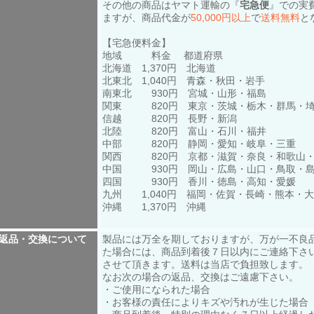
その他の商品はヤマト運輸の『
宅急便
』での実
ますが、商品代金が
50,000円以上
で
送料無料
と
【宅急便料金】
地域 料金 都道府県
北海道 1,370円 北海道
北東北 1,040円 青森・秋田・岩手
南東北 930円 宮城・山形・福島
関東 820円 東京・茨城・栃木・群馬・埼
信越 820円 長野・新潟
北陸 820円 富山・石川・福井
中部 820円 静岡・愛知・岐阜・三重
関西 820円 京都・滋賀・奈良・和歌山
中国 930円 岡山・広島・山口・鳥取・
四国 930円 香川・徳島・高知・愛媛
九州 1,040円 福岡・佐賀・長崎・熊本・
沖縄 1,370円 沖縄
返品・交換について
製品には万全を期しておりますが、万が一不良
た場合には、商品到着後７日以内にご連絡下さ
させて頂きます。送料は当店で負担致します。
なお次の場合の返品、交換はご遠慮下さい。
・ご使用になられた場合
・お客様の責任によりキズや汚れが生じた場合