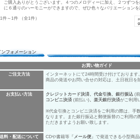
ご購入ありがとうございます。４つのメロディーに加え、２つずつを
に６通りのハーモニーができますので、ぜひ色々なバリエーションを
1件～1件 （全1件）
インフォメーション
お買い物ガイド
ご注文方法
インターネットにて24時間受け付けております
商品の発送やお問い合せの対応は、土日祝日を
お支払い方法
クレジットカード決済、代金引換、銀行振込
(
コンビニ決済
(前払い)
、楽天銀行決済
がご利用
※代金引換とコンビニ決済をご利用の際は、手数
なります。また銀行振込と郵便振替のご利用の
ただきますようお願い致します。
送料・配送について
CDや書籍等『
メール便
』で発送できる小型商品