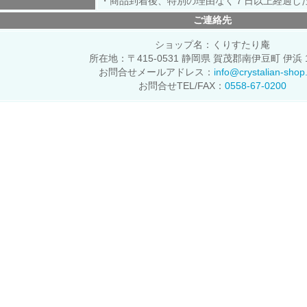
・商品到着後、特別の理由なく７日以上経過し
ご連絡先
ショップ名：くりすたり庵
所在地：〒415-0531 静岡県 賀茂郡南伊豆町 伊浜 1
お問合せメールアドレス：
info@crystalian-sho
お問合せTEL/FAX：
0558-67-0200