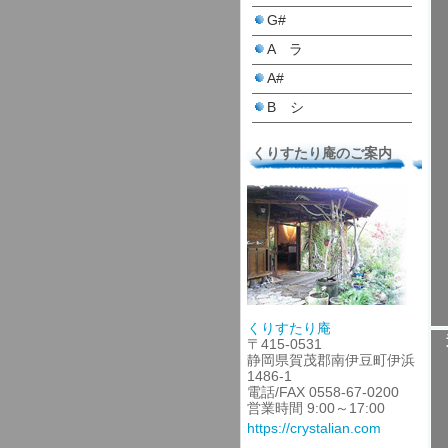
G#
A ラ
A#
B シ
くりすたり庵のご案内
くりすたり庵
〒415-0531
静岡県賀茂郡南伊豆町伊浜
1486-1
電話/FAX 0558-67-0200
営業時間 9:00～17:00
https://crystalian.com