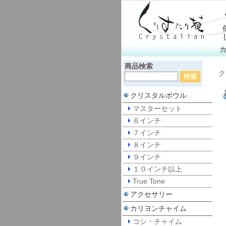
商品検索
ク
クリスタルボウル
マスターセット
６インチ
７インチ
８インチ
９インチ
１０インチ以上
True Tone
アクセサリー
カリヨンチャイム
コシ・チャイム