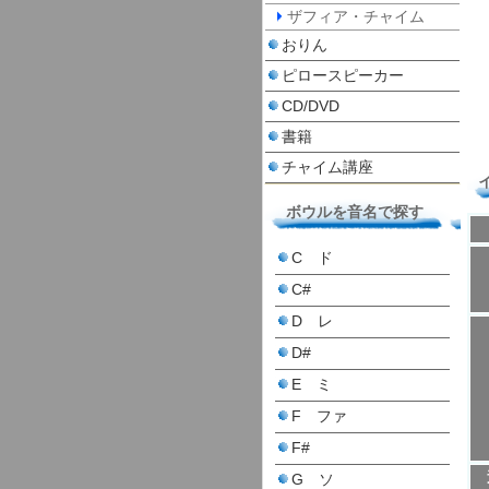
ザフィア・チャイム
おりん
ピロースピーカー
CD/DVD
書籍
チャイム講座
ボウルを音名で探す
C ド
C#
D レ
D#
E ミ
F ファ
F#
G ソ