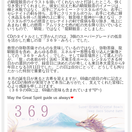
の騎龍観音のイラストを描いてくれないかと打診したところ、快く
引き受けてくれました。彼女に伝えた私の騎龍観音のイメージは、
柳と水瓶ではなく、左手にアルケミー・クリスタルボウル、右手に
セレナイトの剣を持ち、左手にクリスタルボウル、右手に七色に輝
く水晶玉を持った龍神の上に乗り、観音様と龍神が一体となり、ク
リスタルボウルの慈音とセレナイトの剣で疫病を取り除き、地上に
あまねく癒しの慈雨・アムリタと七色の虹の光を降り注いでいると
いうもので、「騎龍」ではなく「龍騎観音」としました。
CDのタイトルとして浮かんだのは、3個のスーパーグレードの低音
を活かした癒しの音「３６９・みろく」でした。
救世の弥勒菩薩そのものを意味しているのではなく、弥勒菩薩、龍
騎観音を含め、あらゆる存在、エネルギー形態を取り込んだ象徴と
しての「３６９・みろく」でした。そして録音場所として選んだの
が、「龍」の名前が付く浜松・天竜壬生ホール、レンタルできる何
日かの選択の中で、録音日に決めたのが奇しくも東日本大震災から9
年目となる3月11日でした。この日は自分にとって、どうしても拘り
たかった特別で重要な日です。
８月の誕生日が来ると古希を迎えますが、69歳の節目の年に記念と
なるCDの制作が実現できて本当にありがたく、支えてくれた皆様に
心より感謝を申し上げます。
（３６９の69には、69歳の意味も含まれています^0^~)
May the Great Spirit guide us always
❤