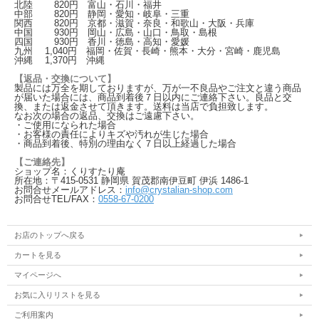
北陸
820
円 富山・石川・福井
中部
820
円 静岡・愛知・岐阜・三重
関西
820
円 京都・滋賀・奈良・和歌山・大阪・兵庫
中国
930
円 岡山・広島・山口・鳥取・島根
四国
930
円 香川・徳島・高知・愛媛
九州
1,040
円 福岡・佐賀・長崎・熊本・大分・宮崎・鹿児島
沖縄
1,370
円 沖縄
【返品・交換について】
製品には万全を期しておりますが、万が一不良品やご注文と違う商品
が届いた場合には、商品到着後７日以内にご連絡下さい。良品と交
換、または返金させて頂きます。送料は当店で負担致します。
なお次の場合の返品、交換はご遠慮下さい。
・ご使用になられた場合
・お客様の責任によりキズや汚れが生じた場合
・商品到着後、特別の理由なく７日以上経過した場合
【ご連絡先】
ショップ名：くりすたり庵
所在地：〒415-0531 静岡県 賀茂郡南伊豆町 伊浜 1486-1
お問合せメールアドレス：
info@crystalian-shop.com
お問合せTEL/FAX：
0558-67-0200
お店のトップへ戻る
カートを見る
マイページへ
お気に入りリストを見る
ご利用案内