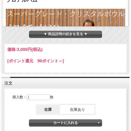
ソロアルバム
▼ 商品説明の続きを見る ▼
価格:
3,000円
(税込)
[ポイント還元 90ポイント～]
注文
くりすたり庵に入荷した「
スーパーグレード・アルケミー・クリスタルボウル マ
スター３個セット
」を使用して撮影した動画
「低音浴」
を
YouTube
にアップしたと
ころ、再生回数数が累計70万回（2020年6月現在）を超える人気シリーズとなり、
購入数：
枚
国内のみならず海外からも好評を得ました。
そこで今回、再びこのスーパーグレードボウルを使用し、さらにサウンドに磨きを
在庫
在庫あり
かけて、アルバム用のノンストップミックスとしてリリースするのがこの作品で
す。
メンバーは、牧野持侑に加え、ユニットCrystalianのパートナー杉本直之と、これ
までのくりすたり庵の作品作りには欠かせないStudio OMEGAの小池真一郎氏が結