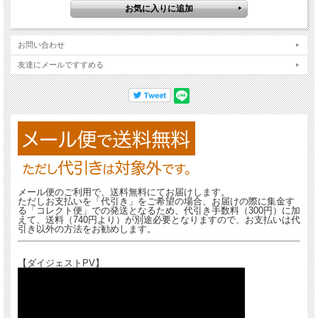
集し、迫力のある低音のうねりの中で、美しいハーモニーを奏でる唯一無二の作品
に仕上がりました。
お問い合わせ
友達にメールですすめる
メール便のご利用で、送料無料にてお届けします。
ただしお支払いを「代引き」をご希望の場合、お届けの際に集金す
る「コレクト便」での発送となるため、代引き手数料（300円）に加
えて、送料（740円より）が別途必要となりますので、お支払いは代
引き以外の方法をお勧めします。
【ダイジェストPV】