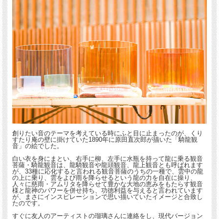
創りたい音のテーマを考えている時にふと目に止まったのが、くり
すたり庵の壁に掛けていた1890年に原田直次郎が描いた「騎龍観
音」の絵でした。
白い衣を身にまとい、右手に柳、左手に水瓶を持って龍に乗る観音
菩薩・騎龍観音は、龍騎観音や龍頭観音、龍上観音とも呼ばれます
が、33種に応化すると言われる観音菩薩のうちの一種で、雲中の龍
の上に乗り、雲をよび雨を降らせるという龍の力を自在に操り、
人々に慈雨・アムリタを降らせて豊かな大地の恵みをもたらす観音
様と龍神のパワーを併せ持ち、功徳利益を与えると言われています
が、まさにインスピレーションで思い描いていたイメージと合致し
たのです。
すぐに友人のアーティストの瑠璃さんに連絡をし、現代バージョン