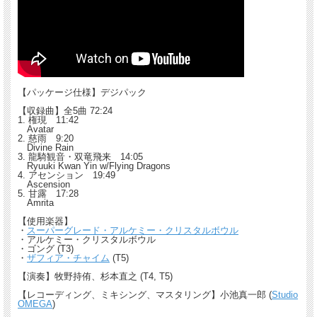
【パッケージ仕様】デジパック
【収録曲】全5曲 72:24
1. 権現 11:42
Avatar
2. 慈雨 9:20
Divine Rain
3. 龍騎観音・双竜飛来 14:05
Ryuuki Kwan Yin w/Flying Dragons
4. アセンション 19:49
Ascension
5. 甘露 17:28
Amrita
【使用楽器】
・
スーパーグレード・アルケミー・クリスタルボウル
・アルケミー・クリスタルボウル
・ゴング (T3)
・
ザフィア・チャイム
(T5)
【演奏】牧野持侑、杉本直之 (T4, T5)
【レコーディング、ミキシング、マスタリング】小池真一郎 (
Studio
OMEGA
)