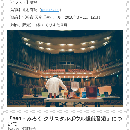
【イラスト】瑠璃
【写真】辻村有紀（
aruru・anu
）
【録音】浜松市 天竜壬生ホール（2020年3月11、12日）
【制作、販売】（株）くりすたり庵
『369・みろく クリスタルボウル超低音浴』につ
いて
Text by 牧野持侑