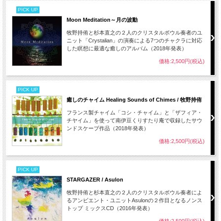
PICK UP
Moon Meditation～月の波動
牧野持侑と杉本直之の２人のクリスタルボウル奏者のユ
ニット「Crystalian」の演奏による7つのチャクラに対応
した瞑想に最適な癒しのアルバム（2018年発表）
価格:2,500円(税込)
PICK UP
癒しのチャイム Healing Sounds of Chimes / 牧野持侑
フランス製チャイム「コシ・チャイム」と「ザフィア・
チヤイム」を使って南伊豆くりすたり庵で収録したサウ
ンドスケープ作品（2018年発表）
価格:2,500円(税込)
PICK UP
STARGAZER / Asulon
牧野持侑と杉本直之の２人のクリスタルボウル奏者によ
るアンビエント・ユニットAsulonの２作目となるノンス
トップ ミックスCD（2016年発表）