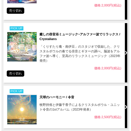
価格:2,000円(税込)
売り切れ
PICK UP
癒しの倍音浴ミュージック~アルファー波でリラックス /
Crystalians
「くりすたり庵・南伊豆」のスタジオで収録した、クリ
スタルボウルの奏でる倍音とギターの調べ。脳波をアル
ファ波へ導く、至高のリラックスミュージック（2023年
発売）
価格:2,000円(税込)
売り切れ
PICK UP
天球のハーモニー / 令音
牧野持侑と伊藤千香子によるクリスタルボウル・ユニッ
ト令音の1stアルバム（2023年発表）
価格:2,500円(税込)