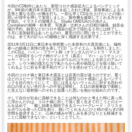
今回のCD制作にあたり、新型コロナ感染拡大によるパンデミック
が、9年前の東日本大震災で引き起こされた津波、原発事故による大
災害と重なる思いが胸を打ち、一刻も早くCDを仕上げたいとの強い
思いが背中を押して実現しました。製作費を援助してくれる方がま
ず現れ、イラストの瑠璃さん、Studio OMEGAの小池さん、
Crystalianの相棒・杉本君、写真家・辻村さんの日程の確保、録音会
場の予約、録音などがコロナ感染の拡大で揺れる３月には終了し、
５月に追加録音はあったものの、夏至の日に間に合うことができた
のは、全て天の計らいの賜物と深く感謝する次第です。
2011年3月11日に東日本を突然襲った未曾有の大震災後にも、犠牲
者への鎮魂と哀悼の意を表してCD「レクイエム」を制作しました。
このCDは、ハイン・ブラート師（オランダ人のマントラ・マスタ
ー）が詠唱するシヴァ神のマントラ（真言）「マハ・ムリチュンジ
ャヤ・マントラ」とクリスタルボウルのコラボによる祈りのアルバ
ムで、シヴァ神の強力な力で私たちから死や病気などを取り除いて
くれるように祈る不老不死のマントラを使わせていただきました。
今回のコロナ禍と東日本大震災とは災害の質が違うのですが、驚く
ほどのスピードで世界中に拡散する新型コロナ感染によるパンデミ
ックを目の当たりにして、目には見えないウィルスに対する恐れや
出口の見えない先行きへの不安は増長し、3.11の原発事故で体験し
た見えない放射能へのそれと似通った思いを抱かせ始めたのです。
そして自分が社会に貢献できることは何なのかと考えた時に真っ先
に浮かんだのは、コロナ禍に対して強く賢く生きて行こうとのエー
ルを込めて、「癒し効果を期待できるスーパーグレード・クリスタ
ルボウルを使ったCDを創り、聴いてくれる人にひと時の安らぎの時
空間を提供すること、心身の痛みや苦しみを多少なりとも軽減する
ことに貢献できないか」ということでした。