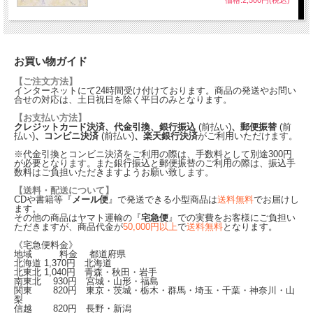
価格:2,500円(税込)
お買い物ガイド
【ご注文方法】
インターネットにて24時間受け付けております。商品の発送やお問い
合せの対応は、土日祝日を除く平日のみとなります。
【お支払い方法】
クレジットカード決済、代金引換、銀行振込
(前払い)
、郵便振替
(前
払い)
、コンビニ決済
(前払い)
、楽天銀行決済
がご利用いただけます。
※代金引換とコンビニ決済をご利用の際は、手数料として別途300円
が必要となります。また銀行振込と郵便振替のご利用の際は、振込手
数料はご負担いただきますようお願い致します。
【送料・配送について】
CDや書籍等『
メール便
』で発送できる小型商品は
送料無料
でお届けし
ます。
その他の商品はヤマト運輸の『
宅急便
』での実費をお客様にご負担い
ただきますが、商品代金が
50,000円以上
で
送料無料
となります。
《宅急便料金》
地域 料金 都道府県
北海道
1,370
円 北海道
北東北
1,040
円 青森・秋田・岩手
南東北
930
円 宮城・山形・福島
関東
820
円 東京・茨城・栃木・群馬・埼玉・千葉・神奈川・山
梨
信越
820
円 長野・新潟