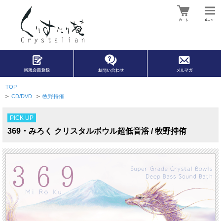
TOP
>
CD/DVD
>
牧野持侑
PICK UP
369・みろく クリスタルボウル超低音浴 / 牧野持侑