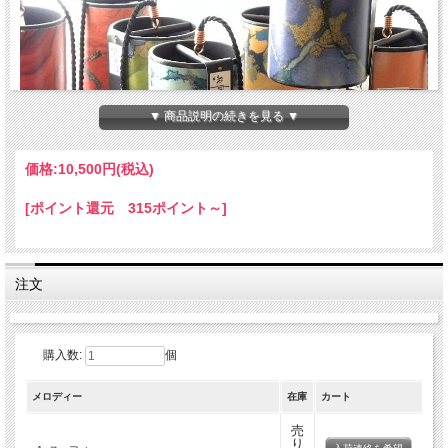
▼ 商品説明の続きを見る ▼
価格:
10,500円
(税込)
[ポイント還元 315ポイント～]
ザフィア・チャイムは、フランスとスペインの国境地帯（ピレネー山脈）生まれの
独創的で精細な技術を駆使して創られた、正真正銘の楽器です。それぞれのパーツ
は熟練した職人によって全てハンドメイドで作られており、現在ザフィアと呼ばれ
るこのチャイムは以前シャンティチャイムのために作ったオリジナルのデザインを
踏襲しています
注文
このチャイムの寸法は、「黄金比率」と呼ばれている均衡の法則に関係する自然の
原理にぴったり一致し、音波の質を高める為の重要な土台となっています。
購入数:
個
メロディー
在庫
カート
売
り