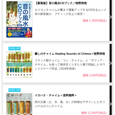
【新装版】音の風水CDブック／牧野持侑
カリヨンチャイムの響きで運氣アップするCD付きムック
本の新装版が、ブティック社より発売！
価格:1,760円(税込)
PICK UP
癒しのチャイム Healing Sounds of Chimes / 牧野持侑
フランス製チャイム「コシ・チャイム」と「ザフィア・
チヤイム」を使って南伊豆くりすたり庵で収録したサウ
ンドスケープ作品（2018年発表）
価格:2,500円(税込)
PICK UP
イロハナ・チャイム＜送料無料＞
四大元素（土、水、風、火）の特徴をデザインしたオリ
ジナルのコシチャイム
価格:11,500円(税込)