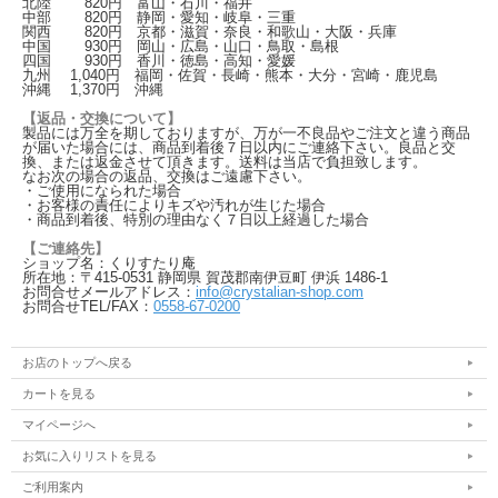
北陸
820
円 富山・石川・福井
中部
820
円 静岡・愛知・岐阜・三重
関西
820
円 京都・滋賀・奈良・和歌山・大阪・兵庫
中国
930
円 岡山・広島・山口・鳥取・島根
四国
930
円 香川・徳島・高知・愛媛
九州
1,040
円 福岡・佐賀・長崎・熊本・大分・宮崎・鹿児島
沖縄
1,370
円 沖縄
【返品・交換について】
製品には万全を期しておりますが、万が一不良品やご注文と違う商品
が届いた場合には、商品到着後７日以内にご連絡下さい。良品と交
換、または返金させて頂きます。送料は当店で負担致します。
なお次の場合の返品、交換はご遠慮下さい。
・ご使用になられた場合
・お客様の責任によりキズや汚れが生じた場合
・商品到着後、特別の理由なく７日以上経過した場合
【ご連絡先】
ショップ名：くりすたり庵
所在地：〒415-0531 静岡県 賀茂郡南伊豆町 伊浜 1486-1
お問合せメールアドレス：
info@crystalian-shop.com
お問合せTEL/FAX：
0558-67-0200
お店のトップへ戻る
カートを見る
マイページへ
お気に入りリストを見る
ご利用案内