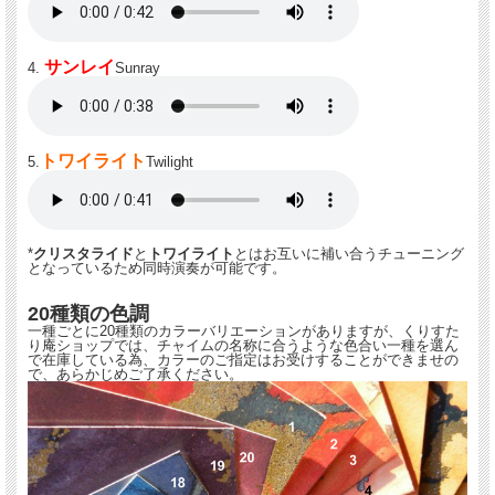
サンレイ
4.
Sunray
トワイライト
5.
Twilight
*
クリスタライド
と
トワイライト
とはお互いに補い合うチューニング
となっているため同時演奏が可能です。
20種類の色調
一種ごとに20種類のカラーバリエーションがありますが、くりすた
り庵ショップでは、チャイムの名称に合うような色合い一種を選ん
で在庫している為、カラーのご指定はお受けすることができませの
で、あらかじめご了承ください。