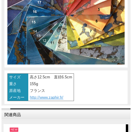
サイズ
高さ12.5cm 直径6.5cm
重さ
155g
原産地
フランス
メーカー
http://www.zaphir.fr/
関連商品
NEW