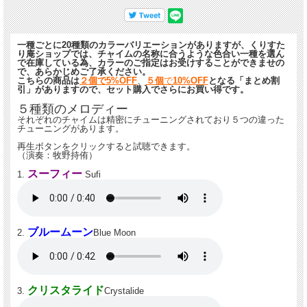
チャイムの共振管にはエコラベルのついた保護用コーティングがされています。チ
ャイムの内側は、剥がれ防止のペイントをし、ほこりや悪天候の条件下でも保護し
ます。なお木製のラベルは亜麻仁油を塗っています。
一種ごとに20種類のカラーバリエーションがありますが、くりすた
り庵ショップでは、チャイムの名称に合うような色合い一種を選ん
で在庫している為、カラーのご指定はお受けすることができませの
で、あらかじめご了承ください。
こちらの商品は
２個
で5
%OFF
、
５個
で
10%OFF
となる「まとめ割
引」がありますので、セット購入でさらにお買い得です。
５種類のメロディー
それぞれのチャイムは精密にチューニングされており５つの違った
チューニングがあります。
再生ボタンをクリックすると試聴できます。
（演奏：牧野持侑）
スーフィー
1.
Sufi
ブルームーン
2.
Blue Moon
クリスタライド
3.
Crystalide