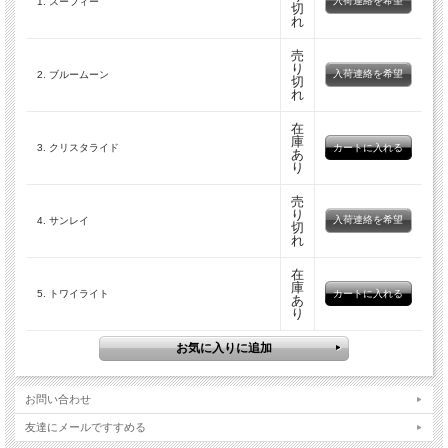
入荷連絡を希望
1. スーフィー
切
れ
売
り
入荷連絡を希望
2. ブルームーン
切
れ
在
庫
3. クリスタライド
あ
り
音を奏でる8本の異なる長さの芯は、共鳴管の基礎部分となる金属板に銀で溶接さ
売
れています。それら８本のそれぞれの音の幅を寸分たがわず精密にチューニングす
り
入荷連絡を希望
4. サンレイ
切
ることにより、ハーモニーの進行が豊かな倍音を生み出しながら旋回し、永遠の流
れ
れのように広がっていきます。またこのチャイムの材料は、さまざまなアーティス
トや地域外の備品調達の方々と一緒に作っていくことで、そのほとんどが地球にや
在
さしく環境に配慮したものを使っています。
庫
5. トワイライト
あ
チャイムの使用方法
り
それぞれ違ったチューニングは、彩りあるデザインと相まって特有の雰囲気があ
り、季節の移り変わりや自然界の要素、またチャクラとの調和をはかります。それ
らはしばしばリラクゼーションやヒーリング、瞑想のためのサウンドセラピーに使
われます。その音は子供達にも素晴らしい影響を与えてくれますが、もちろんこの
お問い合わせ
チャイムは単なるおもちゃではありません。
チャイムの上部に付いたヒモをもって、ゆっくりとゆるやかに揺らしてください。
友達にメールですすめる
家の外部の雨のあたらない場所につければ、そよ風が思いもかけないメロディーを
もたらしてくれます。