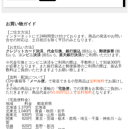
お買い物ガイド
【ご注文方法】
インターネットにて24時間受け付けております。商品の発送やお問い
合せの対応は、土日祝日を除く平日のみとなります。
【お支払い方法】
クレジットカード決済、代金引換、銀行振込
(前払い)
、郵便振替
(前
払い)
、コンビニ決済
(前払い)
、楽天銀行決済
がご利用いただけます。
※代金引換とコンビニ決済をご利用の際は、手数料として別途300円
が必要となります。また銀行振込と郵便振替のご利用の際は、振込手
数料はご負担いただきますようお願い致します。
【送料・配送について】
CDや書籍等『
メール便
』で発送できる小型商品は
送料無料
でお届けし
ます。
その他の商品はヤマト運輸の『
宅急便
』での実費をお客様にご負担い
ただきますが、商品代金が
50,000円以上
で
送料無料
となります。
《宅急便料金》
地域 料金 都道府県
北海道
1,370
円 北海道
北東北
1,040
円 青森・秋田・岩手
南東北
930
円 宮城・山形・福島
関東
820
円 東京・茨城・栃木・群馬・埼玉・千葉・神奈川・山
梨
信越
820
円 長野・新潟