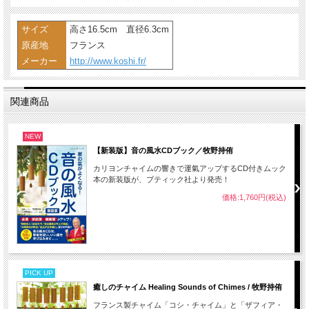
サイズ
高さ16.5cm 直径6.3cm
原産地
フランス
メーカー
http://www.koshi.fr/
関連商品
NEW
【新装版】音の風水CDブック／牧野持侑
カリヨンチャイムの響きで運氣アップするCD付きムック
本の新装版が、ブティック社より発売！
価格:1,760円(税込)
PICK UP
癒しのチャイム Healing Sounds of Chimes / 牧野持侑
フランス製チャイム「コシ・チャイム」と「ザフィア・