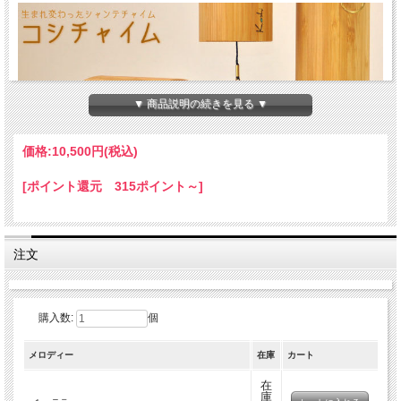
▼ 商品説明の続きを見る ▼
価格:
10,500円
(税込)
[ポイント還元 315ポイント～]
コシ・チャイムはれっきとした楽器で、高品質で独創的な商品です。ピレネー山脈
のふもとにて手作りで製造され、それぞれのチャイムは細部まで職人の技が行き届
いています。
八個のコ―ドが共鳴管の基部の金属に銀で溶接されおり、精確な調律は倍音に富ん
注文
だクリアなトーンを奏でます。より短いコード音の倍音が徐々に大きくなり、やが
て基音になり回転する音の領域を創り出します。
コシ・チャイムには４種のメロディーがあり、それぞれが固有のマジカルな音色を
購入数:
個
有し、他の種類の音色とも調和的に鳴らすことが可能です。共鳴管はメーカーの工
房で作られていて、ナチュラルなオイルで処理された竹ベニア材を使用していま
す。
メロディー
在庫
カート
チャイムのヒモを持ち、ゆっくりとチャイムを動かします。非常に澄み切ったリラ
在
ックス感じる音色は、あなたを静かな世界へと誘います。屋外につるし、そよ吹く
庫