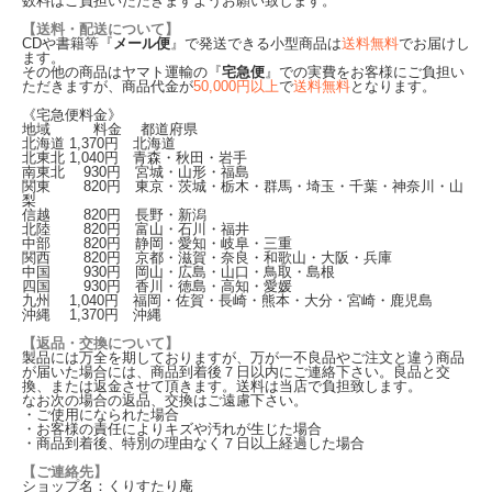
数料はご負担いただきますようお願い致します。
【送料・配送について】
CDや書籍等『
メール便
』で発送できる小型商品は
送料無料
でお届けし
ます。
その他の商品はヤマト運輸の『
宅急便
』での実費をお客様にご負担い
ただきますが、商品代金が
50,000円以上
で
送料無料
となります。
《宅急便料金》
地域 料金 都道府県
北海道
1,370
円 北海道
北東北
1,040
円 青森・秋田・岩手
南東北
930
円 宮城・山形・福島
関東
820
円 東京・茨城・栃木・群馬・埼玉・千葉・神奈川・山
梨
信越
820
円 長野・新潟
北陸
820
円 富山・石川・福井
中部
820
円 静岡・愛知・岐阜・三重
関西
820
円 京都・滋賀・奈良・和歌山・大阪・兵庫
中国
930
円 岡山・広島・山口・鳥取・島根
四国
930
円 香川・徳島・高知・愛媛
九州
1,040
円 福岡・佐賀・長崎・熊本・大分・宮崎・鹿児島
沖縄
1,370
円 沖縄
【返品・交換について】
製品には万全を期しておりますが、万が一不良品やご注文と違う商品
が届いた場合には、商品到着後７日以内にご連絡下さい。良品と交
換、または返金させて頂きます。送料は当店で負担致します。
なお次の場合の返品、交換はご遠慮下さい。
・ご使用になられた場合
・お客様の責任によりキズや汚れが生じた場合
・商品到着後、特別の理由なく７日以上経過した場合
【ご連絡先】
ショップ名：くりすたり庵