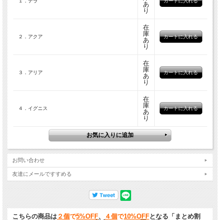
１．テラ
風が奏でる思いがけないメロディーに心を奪われることでしょう。
あ
り
新しい共鳴管には、自然の竹より強度に優れた竹製ベニアを使用しています。高い
アコースティック感を有する共鳴管は、薄い竹の層で出来ており、このことに加
在
庫
え、新しいチューニングの技術によって、さらに深い音と豊かな共鳴音を奏でるこ
２．アクア
あ
とが可能となりました。
り
コシ・チャイムは屋外での使用も出来ますが、他の木製製品と同じく保護用オイル
在
での定期的な処理が必要となります。
庫
３．アリア
あ
り
在
庫
４．イグニス
あ
り
お問い合わせ
友達にメールですすめる
こちらの商品は
２個
で
5%OFF
、
４個
で
10%OFF
となる「まとめ割