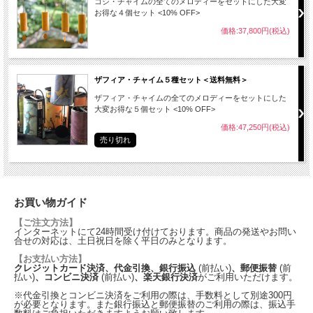
コシ・チャイムの全てのメロディーをセットにした大変
お得な４個セット <10% OFF>
価格:37,800円(税込)
ザフィア・チャイム５種セット＜送料無料＞
ザフィア・チャイムの全てのメロディーをセットにした
大変お得な５個セット <10% OFF>
価格:47,250円(税込)
売り切れ
お買い物ガイド
【ご注文方法】
インターネットにて24時間受け付けております。商品の発送やお問い
合せの対応は、土日祝日を除く平日のみとなります。
【お支払い方法】
クレジットカード決済、代金引換、銀行振込
(前払い)
、郵便振替
(前
払い)
、コンビニ決済
(前払い)
、楽天銀行決済
がご利用いただけます。
※代金引換とコンビニ決済をご利用の際は、手数料として別途300円
が必要となります。また銀行振込と郵便振替のご利用の際は、振込手